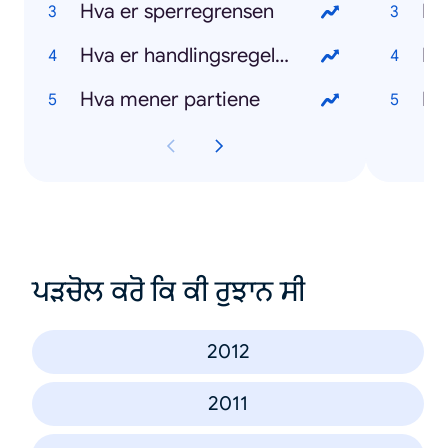
Hva er sperregrensen
Hv
Hva er handlingsregelen
Hv
Hva mener partiene
Hv
ਪੜਚੋਲ ਕਰੋ ਕਿ ਕੀ ਰੁਝਾਨ ਸੀ
2012
2011