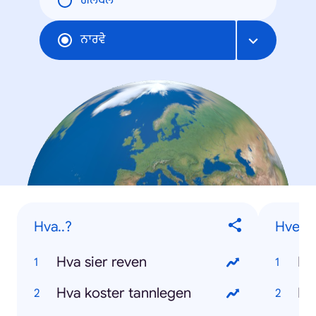
ਗਲੋਬਲ
ਨਾਰਵੇ
Hva..?
Hvem..
Hva sier reven
Hva koster tannlegen
Hv