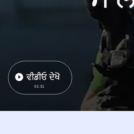
ਵੀਡੀਓ ਦੇਖੋ
01:31