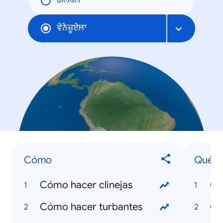
ਗਲੋਬਲ
ਵੇਨੇਜ਼ੂਏਲਾ
Cómo
Qué e
Cómo hacer clinejas
Qu
Cómo hacer turbantes
Qu