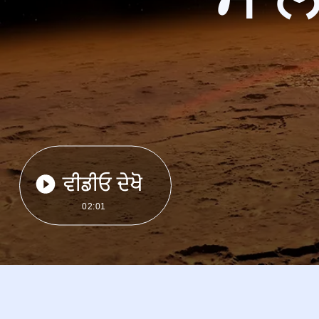
ਵੀਡੀਓ ਦੇਖੋ
02:01