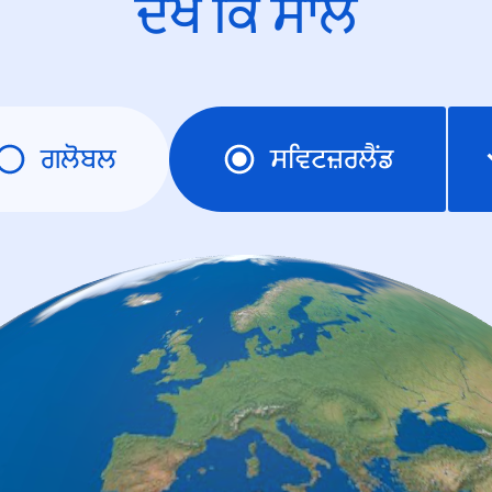
ਦੇਖੋ ਕਿ ਸਾਲ
ਗਲੋਬਲ
ਸਵਿਟਜ਼ਰਲੈਂਡ