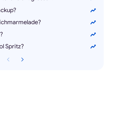
ackup?
sichmarmelade?
?
l Spritz?