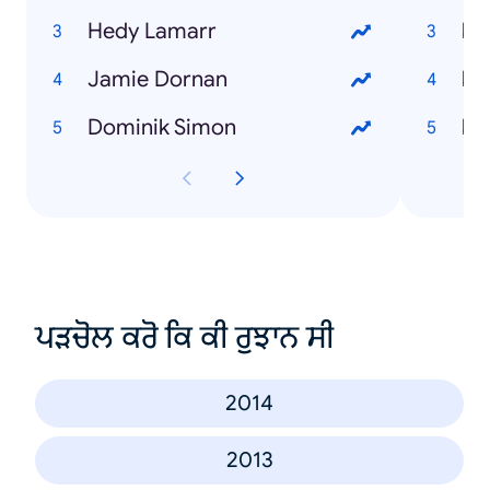
Hedy Lamarr
kd
Jamie Dornan
kd
Dominik Simon
kd
ਪੜਚੋਲ ਕਰੋ ਕਿ ਕੀ ਰੁਝਾਨ ਸੀ
2014
2013