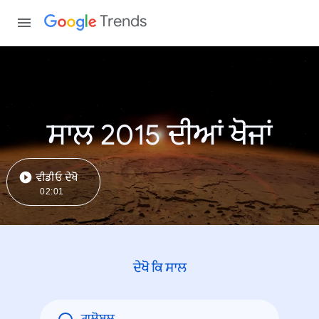
Trends
ਸਾਲ 2015 ਦੀਆਂ ਖੋਜਾਂ
ਵੀਡੀਓ ਦੇਖੋ
02:01
ਦੇਖੋ ਕਿ ਸਾਲ