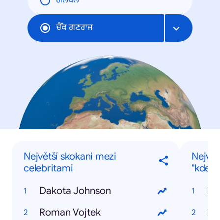
ਗਲੋਬਲ
ਚੈੱਕ ਗਣਰਾਜ
Největší skokani mezi
Největ
celebritami
"kde je
Dakota Johnson
kd
Roman Vojtek
kd