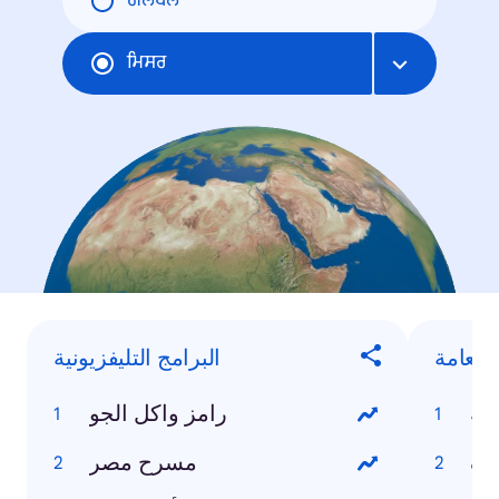
ਗਲੋਬਲ
ਮਿਸਰ
العامة
البرامج التليفزيونية
مة
رامز واكل الجو
يف
مسرح مصر