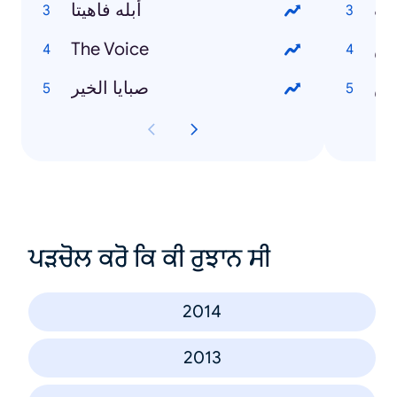
يف
أبله فاهيتا
دس
The Voice
رش
صبايا الخير
ਪੜਚੋਲ ਕਰੋ ਕਿ ਕੀ ਰੁਝਾਨ ਸੀ
2014
2013