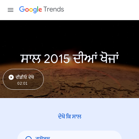
Trends
ਸਾਲ 2015 ਦੀਆਂ ਖੋਜਾਂ
ਵੀਡੀਓ ਦੇਖੋ
02:01
ਦੇਖੋ ਕਿ ਸਾਲ