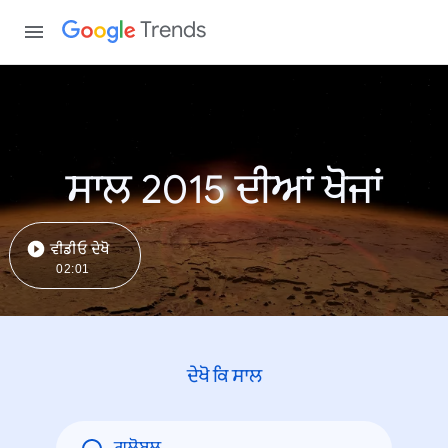
Trends
ਸਾਲ 2015 ਦੀਆਂ ਖੋਜਾਂ
ਵੀਡੀਓ ਦੇਖੋ
02:01
ਦੇਖੋ ਕਿ ਸਾਲ