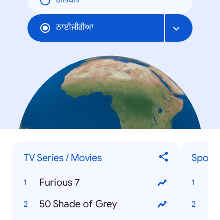
ਗਲੋਬਲ
ਨਾਈਜੀਰੀਆ
TV Series / Movies
Sport
Furious 7
Co
50 Shade of Grey
Ch