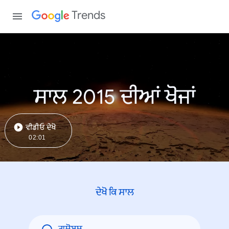
Trends
ਸਾਲ 2015 ਦੀਆਂ ਖੋਜਾਂ
ਵੀਡੀਓ ਦੇਖੋ
02:01
ਦੇਖੋ ਕਿ ਸਾਲ