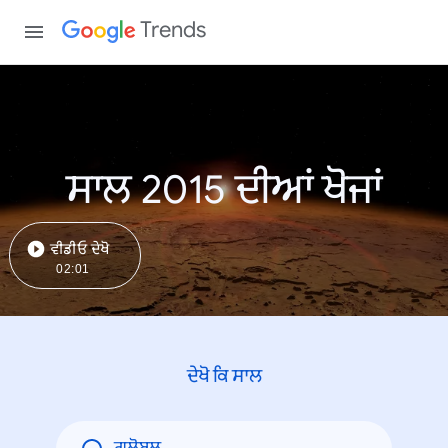
Trends
ਸਾਲ 2015 ਦੀਆਂ ਖੋਜਾਂ
ਵੀਡੀਓ ਦੇਖੋ
02:01
ਦੇਖੋ ਕਿ ਸਾਲ