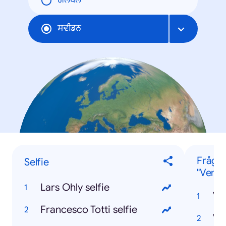
ਗਲੋਬਲ
ਸਵੀਡਨ
Frågo
Selfie
"Vem..
Lars Ohly selfie
Ve
Francesco Totti selfie
Ve