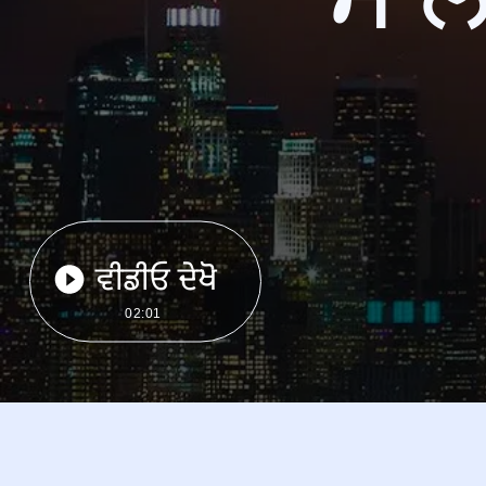
ਵੀਡੀਓ ਦੇਖੋ
02:01