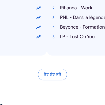
Rihanna - Work
PNL - Dans la légend
Beyonce - Formation
LP - Lost On You
ਹੋਰ ਲੋਡ ਕਰੋ