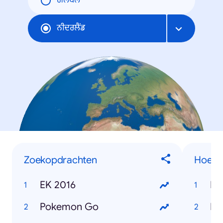
ਗਲੋਬਲ
ਨੀਦਰਲੈਂਡ
Zoekopdrachten
Hoe we
EK 2016
Pokemon Go
Ho