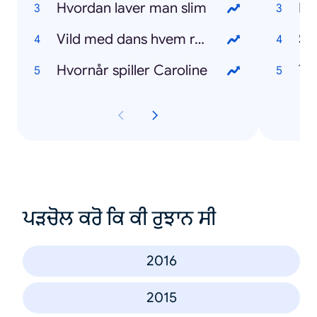
Hvordan laver man slim
FC
Vild med dans hvem røg ud
Su
Hvornår spiller Caroline
To
ਪੜਚੋਲ ਕਰੋ ਕਿ ਕੀ ਰੁਝਾਨ ਸੀ
2016
2015