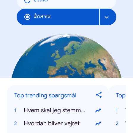
ਗਲੋਬਲ
ਡੈਨਮਾਰਕ
Top trending spørgsmål
Top tr
Hvem skal jeg stemme på
VM
Hvordan bliver vejret
W