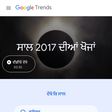
Trends
ਸਾਲ 2017 ਦੀਆਂ ਖੋਜਾਂ
ਵੀਡੀਓ ਦੇਖੋ
02:01
ਦੇਖੋ ਕਿ ਸਾਲ