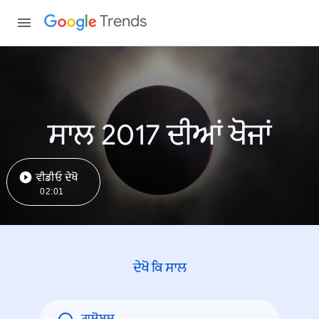
Trends
ਸਾਲ 2017 ਦੀਆਂ ਖੋਜਾਂ
ਵੀਡੀਓ ਦੇਖੋ
02:01
ਦੇਖੋ ਕਿ ਸਾਲ