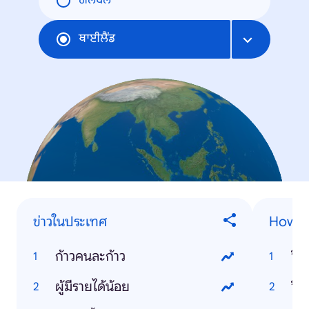
ਗਲੋਬਲ
ਥਾਈਲੈਂਡ
ข่าวในประเทศ
How-t
ก้าวคนละก้าว
วิธ
ผู้มีรายได้น้อย
วิธ