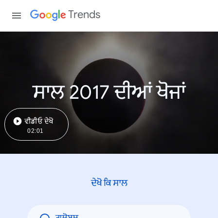
Trends
ਸਾਲ 2017 ਦੀਆਂ ਖੋਜਾਂ
ਵੀਡੀਓ ਦੇਖੋ
02:01
ਦੇਖੋ ਕਿ ਸਾਲ