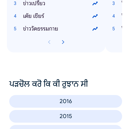
ข่าวเปรี้ยว
วิธ
เต้ย เชียร์
วิธ
ข่าววัดธรรมกาย
วิธ
ਪੜਚੋਲ ਕਰੋ ਕਿ ਕੀ ਰੁਝਾਨ ਸੀ
2016
2015