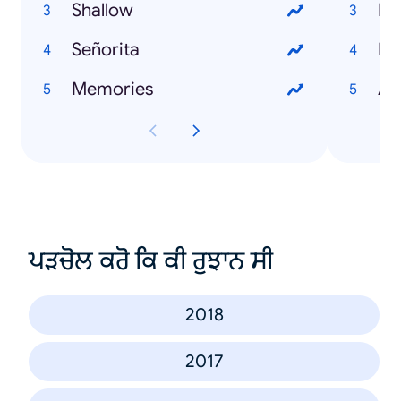
Shallow
Br
Señorita
Da
Memories
Al
ਪੜਚੋਲ ਕਰੋ ਕਿ ਕੀ ਰੁਝਾਨ ਸੀ
2018
2017