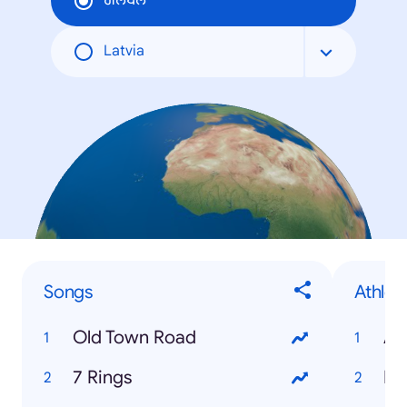
ਗਲੋਬਲ
Latvia
Songs
Athlet
Old Town Road
An
7 Rings
Ne