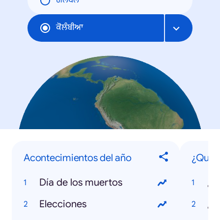
ਗਲੋਬਲ
ਕੋਲੰਬੀਆ
Acontecimientos del año
¿Qué 
Día de los muertos
Elecciones
¿Q