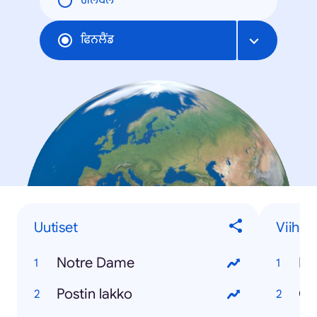
ਗਲੋਬਲ
ਫਿਨਲੈਂਡ
Uutiset
Viihde
Notre Dame
Bi
Postin lakko
Ga