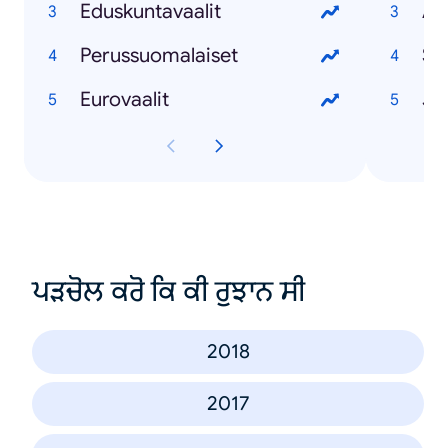
Eduskuntavaalit
Ap
Perussuomalaiset
St
Eurovaalit
Jo
ਪੜਚੋਲ ਕਰੋ ਕਿ ਕੀ ਰੁਝਾਨ ਸੀ
2018
2017