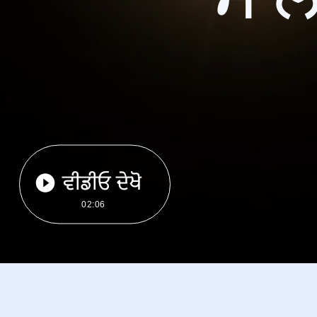
ਵੀਡੀਓ ਦੇਖੋ
02:06