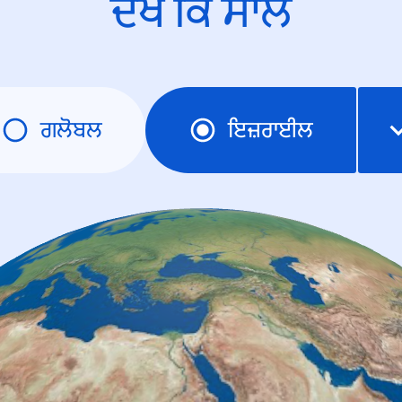
ਦੇਖੋ ਕਿ ਸਾਲ
ਗਲੋਬਲ
ਇਜ਼ਰਾਈਲ