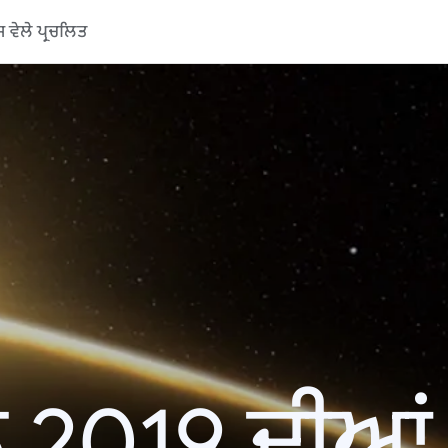
ਵੇਲੇ ਪ੍ਰਚਲਿਤ
 2019 ਦੀਆਂ ਖ