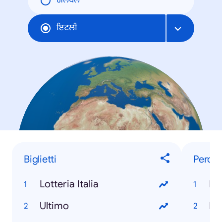
ਗਲੋਬਲ
ਇਟਲੀ
Biglietti
Perch
Lotteria Italia
È 
Ultimo
Ri