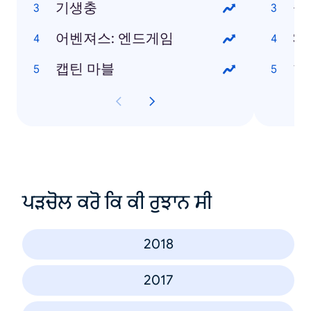
기생충
설
어벤져스: 엔드게임
S
캡틴 마블
한
ਪੜਚੋਲ ਕਰੋ ਕਿ ਕੀ ਰੁਝਾਨ ਸੀ
2018
2017