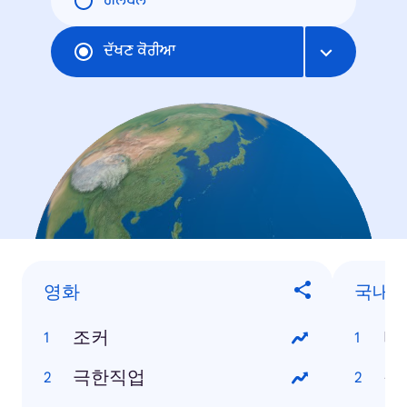
ਗਲੋਬਲ
ਦੱਖਣ ਕੋਰੀਆ
영화
국내 
조커
타
극한직업
정