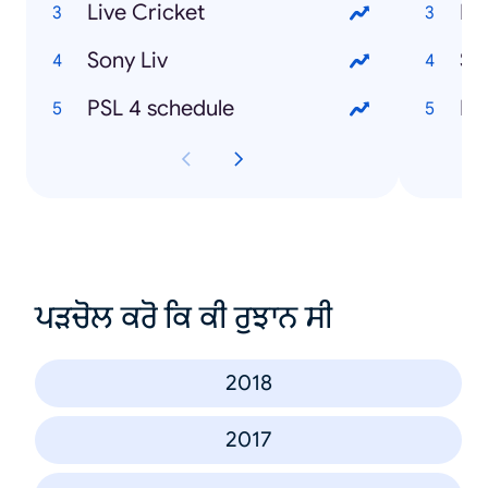
Live Cricket
Eh
Sony Liv
Su
PSL 4 schedule
Ka
ਪੜਚੋਲ ਕਰੋ ਕਿ ਕੀ ਰੁਝਾਨ ਸੀ
2018
2017