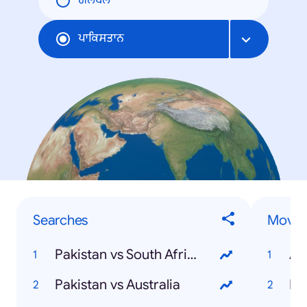
ਗਲੋਬਲ
ਪਾਕਿਸਤਾਨ
Searches
Movie
Pakistan vs South Africa
Av
Pakistan vs Australia
Bi