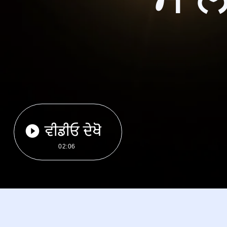
ਵੀਡੀਓ ਦੇਖੋ
02:06