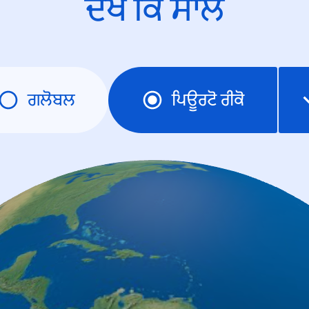
ਦੇਖੋ ਕਿ ਸਾਲ
ਗਲੋਬਲ
ਪਿਊਰਟੋ ਰੀਕੋ