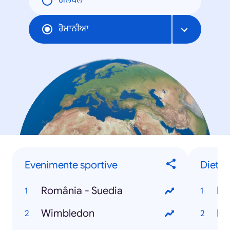
ਗਲੋਬਲ
ਰੋਮਾਨੀਆ
Evenimente sportive
Diete
România - Suedia
Di
Wimbledon
Di