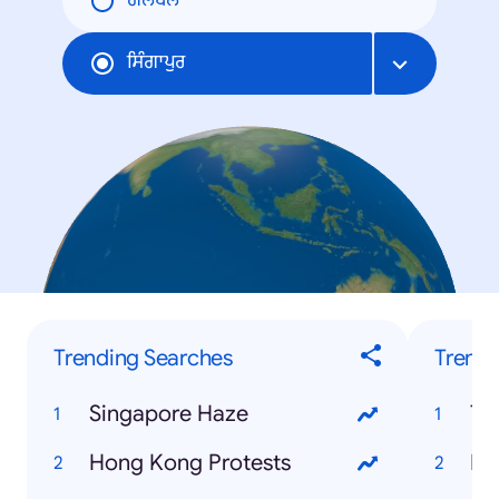
ਗਲੋਬਲ
ਸਿੰਗਾਪੁਰ
Trending Searches
Trendi
Singapore Haze
Te
Hong Kong Protests
Be