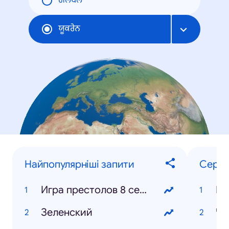
ਗਲੋਬਲ
ਯੂਕਰੇਨ
Найпопулярніші запити
Серіа
Игра престолов 8 сезон
Зеленский
Че