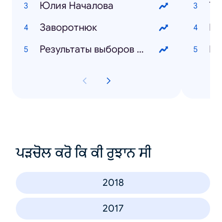
Юлия Началова
Та
Заворотнюк
Кр
Результаты выборов 2019
ИП
ਪੜਚੋਲ ਕਰੋ ਕਿ ਕੀ ਰੁਝਾਨ ਸੀ
2018
2017