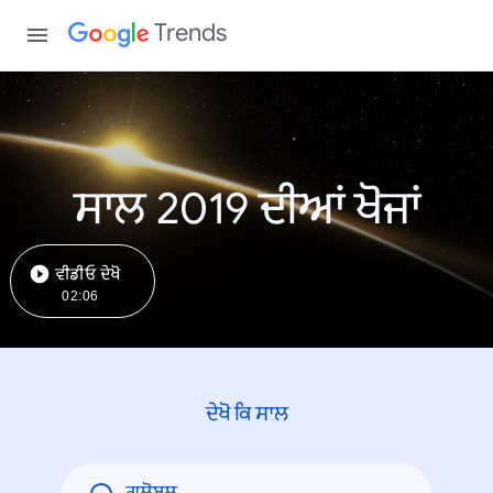
Trends
ਸਾਲ 2019 ਦੀਆਂ ਖੋਜਾਂ
ਵੀਡੀਓ ਦੇਖੋ
02:06
ਦੇਖੋ ਕਿ ਸਾਲ