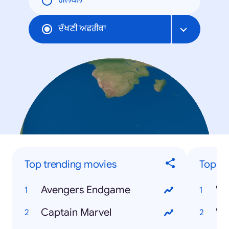
ਗਲੋਬਲ
ਦੱਖਣੀ ਅਫਰੀਕਾ
Top trending movies
Top tr
Avengers Endgame
Captain Marvel