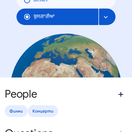
ਗਲੋਬਲ
ਬੁਲਗਾਰੀਆ
People
Филми
Концерти