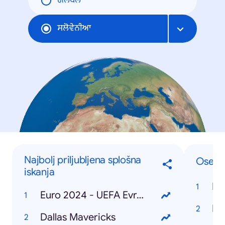
ਗਲੋਬਲ
ਸਲੋਵੇਨੀਆ
Najbolj priljubljena splošna
Osebe
iskanja
Do
Euro 2024 - UEFA Evropsko prvenstvo v nogometu
Ka
Dallas Mavericks