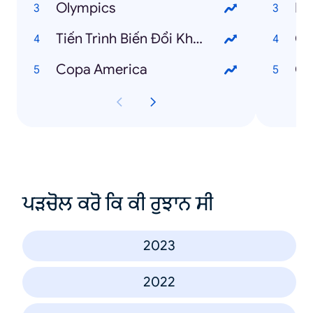
Olympics
Ba
Tiến Trình Biến Đổi Khí Hậu
Ch
Copa America
Ch
ਪੜਚੋਲ ਕਰੋ ਕਿ ਕੀ ਰੁਝਾਨ ਸੀ
2023
2022