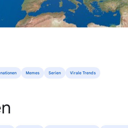
inationen
Memes
Serien
Virale Trends
en