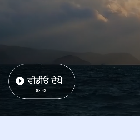
ਵੀਡੀਓ ਦੇਖੋ
03:43