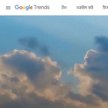
Content
Trends
ਹੋਮ
ਪੜਚੋਲ ਕਰੋ
ਇਸ 