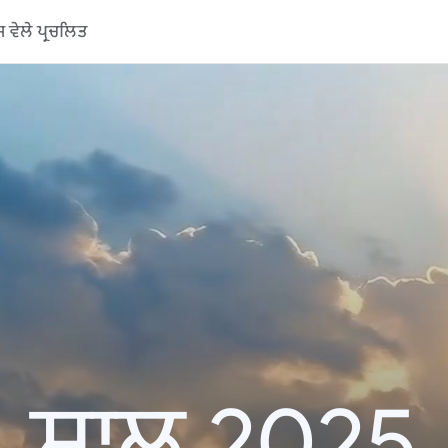
ਵੇਲੇ ਪ੍ਰਚਲਿਤ
ਸਾਲ 2025