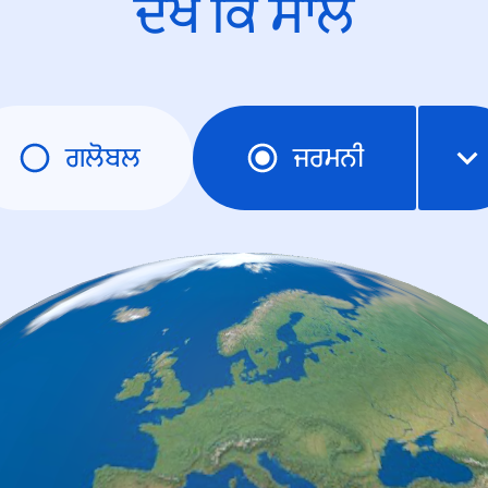
ਦੇਖੋ ਕਿ ਸਾਲ
ਗਲੋਬਲ
ਜਰਮਨੀ