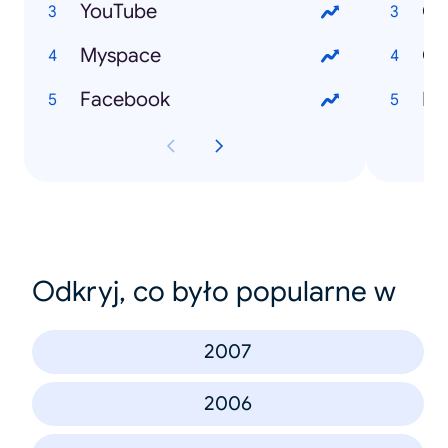
YouTube
Cr
Myspace
Cu
Facebook
Ec
Odkryj, co było popularne w
2007
2006