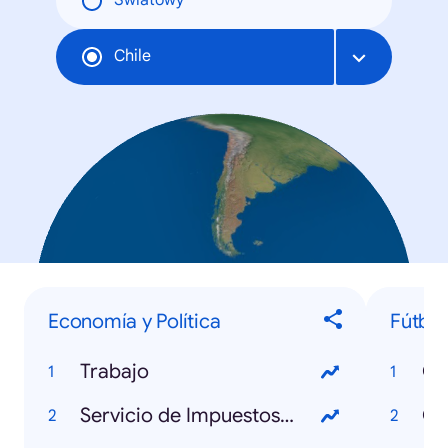
Światowy
Chile
Economía y Política
Fútbol
Trabajo
C
Servicio de Impuestos Internos
Co