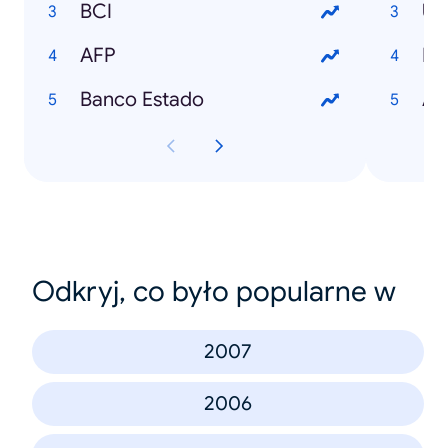
BCI
U
AFP
ES
Banco Estado
AN
Odkryj, co było popularne w
2007
2006