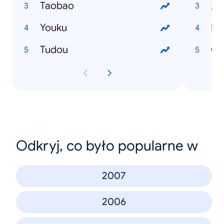
Taobao
次
Youku
E
Tudou
C
Odkryj, co było popularne w
2007
2006