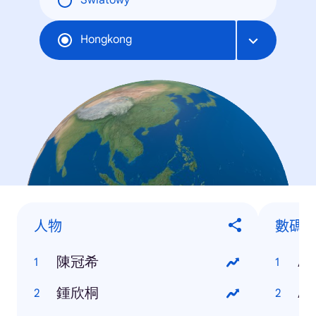
Światowy
Hongkong
人物
數碼
陳冠希
Ap
鍾欣桐
AS