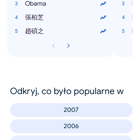
Obama
No
張柏芝
Sa
趙碩之
HP
Odkryj, co było popularne w
2007
2006