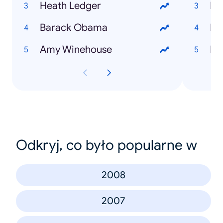
Heath Ledger
Em
Barack Obama
Na
Amy Winehouse
Be
Odkryj, co było popularne w
2008
2007