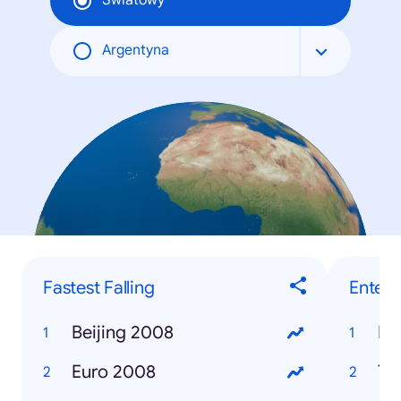
Światowy
Argentyna
Fastest Falling
Enter
Beijing 2008
Mi
Euro 2008
Tr