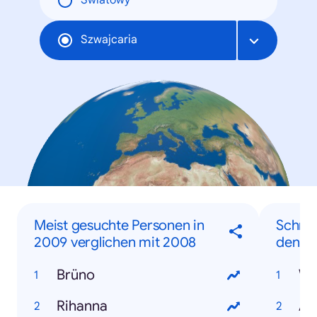
Światowy
Szwajcaria
Meist gesuchte Personen in
Schnel
2009 verglichen mit 2008
den Su
Brüno
Wi
Rihanna
Au