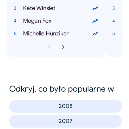
Kate Winslet
Fa
Megan Fox
Yo
Michelle Hunziker
Sb
Odkryj, co było popularne w
2008
2007