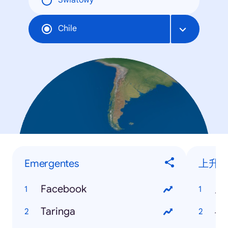
Światowy
Chile
Emergentes
上升
Facebook
周
Taringa
斗