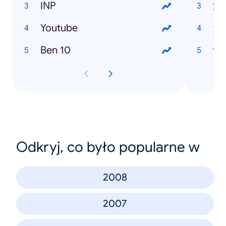
INP
潜
Youtube
走
Ben 10
许
Odkryj, co było popularne w
2008
2007