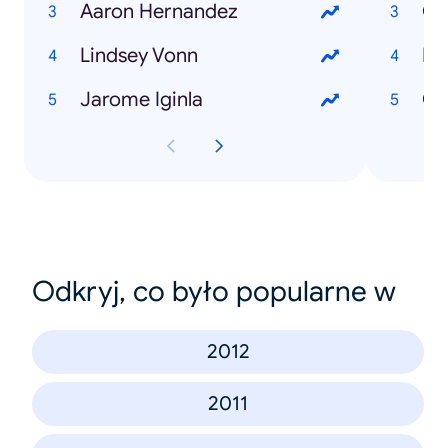
Aaron Hernandez
Ot
Lindsey Vonn
Ed
Jarome Iginla
Ca
Odkryj, co było popularne w
2012
2011