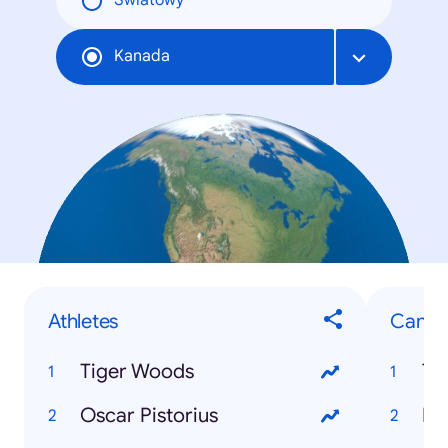
Światowy
Kanada
Athletes
Canad
Tiger Woods
To
Oscar Pistorius
Mo