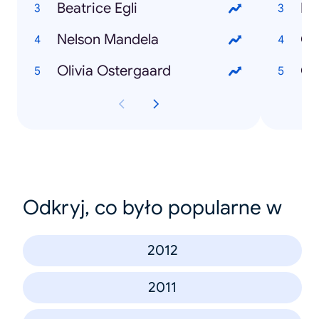
Beatrice Egli
Ma
Nelson Mandela
Gr
Olivia Ostergaard
Ob
Odkryj, co było popularne w
2012
2011