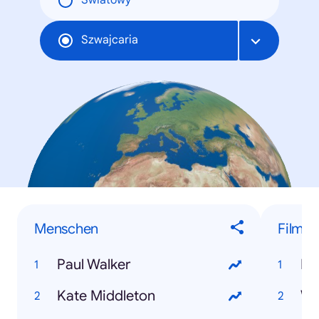
Światowy
Szwajcaria
Menschen
Filme
Paul Walker
Dj
Kate Middleton
Wo