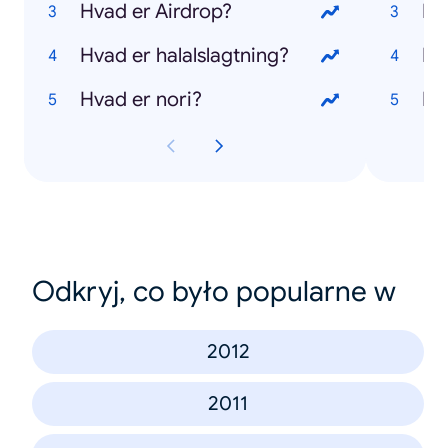
Hvad er Airdrop?
Hv
Hvad er halalslagtning?
Hv
Hvad er nori?
Hv
Odkryj, co było popularne w
2012
2011