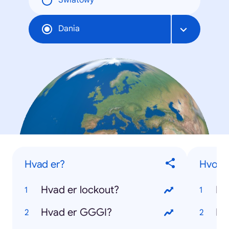
Światowy
Dania
Hvad er?
Hvor l
Hvad er lockout?
Hv
Hvad er GGGI?
Hv