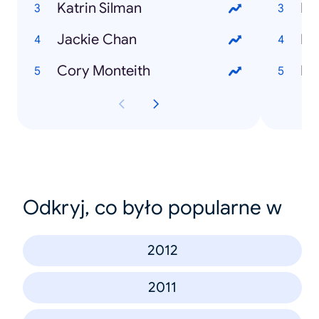
Katrin Silman
Pa
Jackie Chan
Eu
Cory Monteith
Ee
Odkryj, co było popularne w
2012
2011