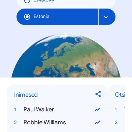
Światowy
Estonia
Inimesed
Otsin
Paul Walker
Va
Robbie Williams
Ro