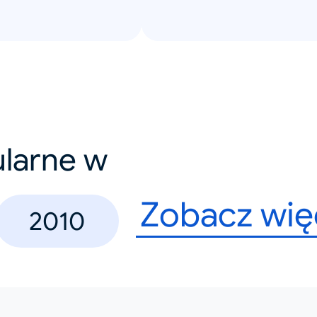
ularne w
Zobacz wię
2010