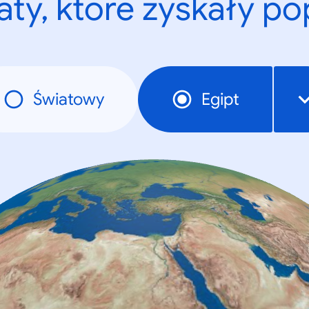
ty, które zyskały p
Światowy
Egipt