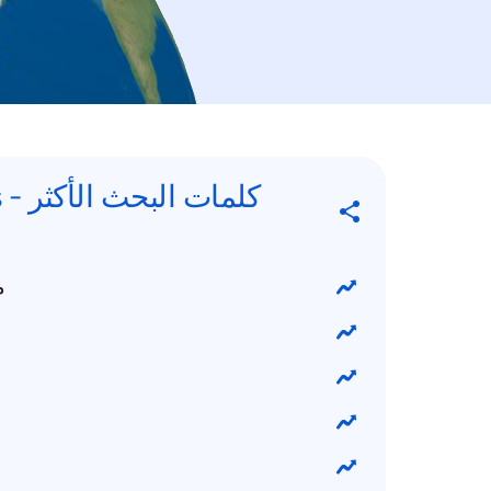
كلما
م