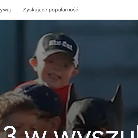
ywaj
Zyskujące popularność
13 w wyszu