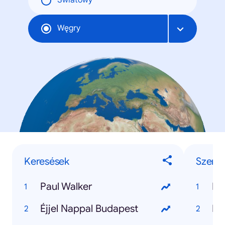
Światowy
Węgry
Keresések
Szemé
Paul Walker
Pa
Éjjel Nappal Budapest
Kr