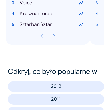
Voice
By
Krasznai Tünde
Pi
Sztárban Sztár
Sz
Odkryj, co było popularne w
2012
2011