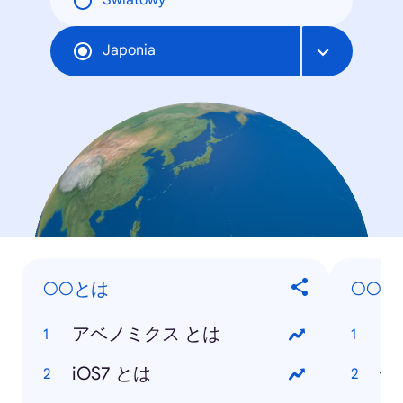
Światowy
Japonia
○○とは
○○は
アベノミクス とは
iO
iOS7 とは
七