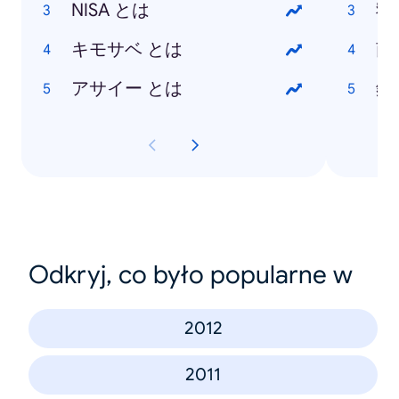
NISA とは
寝
キモサベ とは
南
アサイー とは
鏡
Odkryj, co było popularne w
2012
2011