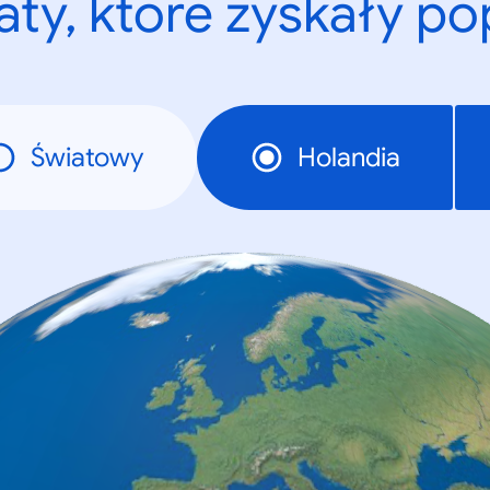
ty, które zyskały p
Światowy
Holandia