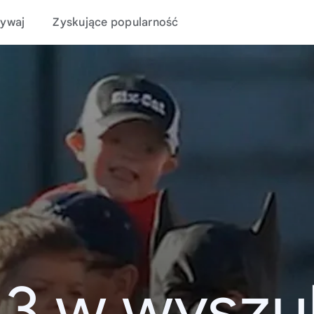
ywaj
Zyskujące popularność
13 w wyszu