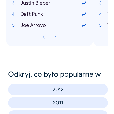
Justin Bieber
Ma
Daft Punk
Ti
Joe Arroyo
Th
Odkryj, co było popularne w
2012
2011