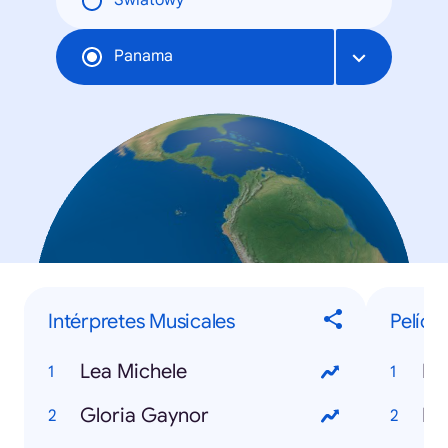
Światowy
Panama
Intérpretes Musicales
Pelícu
Lea Michele
Mi
Gloria Gaynor
Ir