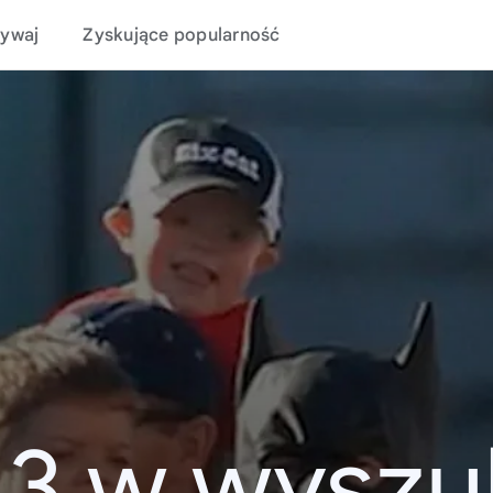
ywaj
Zyskujące popularność
13 w wyszu