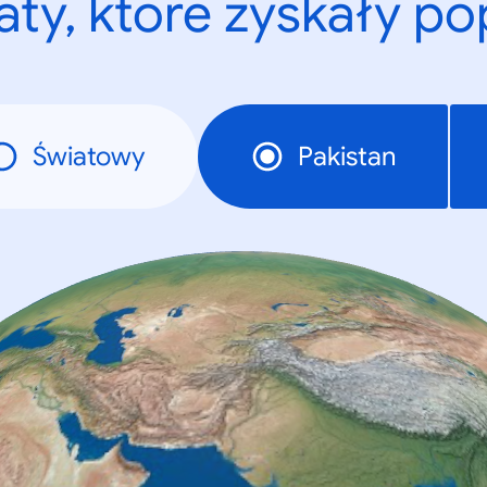
ty, które zyskały p
Światowy
Pakistan