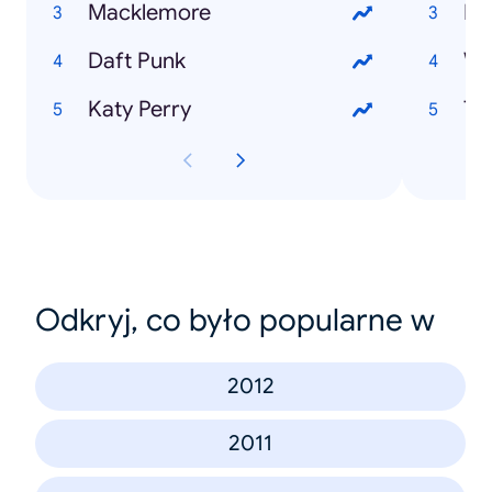
Macklemore
Pa
Daft Punk
Wo
Katy Perry
Th
Odkryj, co było popularne w
2012
2011