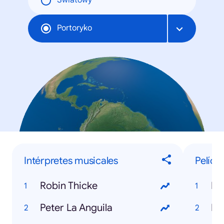
Światowy
Portoryko
Intérpretes musicales
Pelícu
Robin Thicke
De
Peter La Anguila
Ma