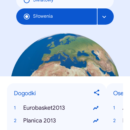
Światowy
Słowenia
Dogodki
Osebe
Eurobasket2013
Alj
Planica 2013
Bor