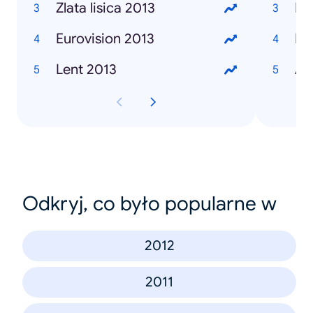
Zlata lisica 2013
Ma
Eurovision 2013
Iv
Lent 2013
Al
Odkryj, co było popularne w
2012
2011