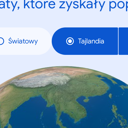
ty, które zyskały p
Światowy
Tajlandia