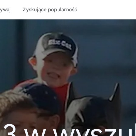
ywaj
Zyskujące popularność
13 w wyszu